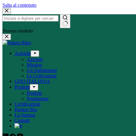
Salta al contenuto
Nessun risultato
Azienda
Azienda
Mission
Gli Stabilimenti
Le Coltivazioni
GDO ITALIANA
Prodotti
Prodotti
Produzione
Certificazioni
Paniere Bio
La Stampa
Contatti