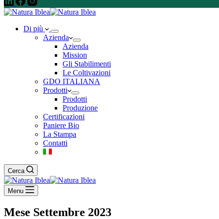
Di più
Azienda
Azienda
Mission
Gli Stabilimenti
Le Coltivazioni
GDO ITALIANA
Prodotti
Prodotti
Produzione
Certificazioni
Paniere Bio
La Stampa
Contatti
Cerca
Menu
Mese
Settembre 2023