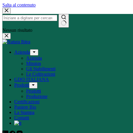
Salta al contenuto
Nessun risultato
Azienda
Azienda
Mission
Gli Stabilimenti
Le Coltivazioni
GDO ITALIANA
Prodotti
Prodotti
Produzione
Certificazioni
Paniere Bio
La Stampa
Contatti